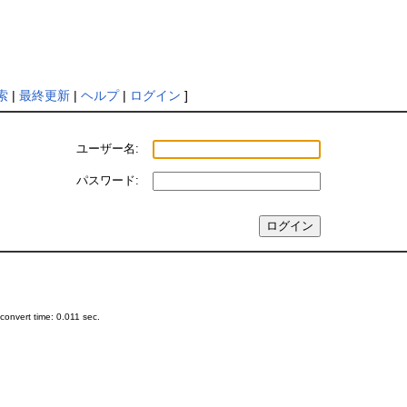
索
|
最終更新
|
ヘルプ
|
ログイン
]
ユーザー名:
パスワード:
onvert time: 0.011 sec.