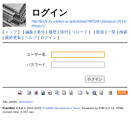
ログイン
http://toshi.iis.u-tokyo.ac.jp/toshilab/?IIITDM+Jabalpur+2014/
Photo+2
[
トップ
] [
編集
|
差分
|
履歴
|
添付
|
リロード
] [
新規
|
一覧
|
検索
|
最終更新
|
ヘルプ
|
ログイン
]
ユーザー名:
パスワード:
Site admin:
webmaster
PukiWiki 1.5.4
© 2001-2022
PukiWiki Development Team
. Powered by PHP 8.2.14. HTML
convert time: 0.007 sec.