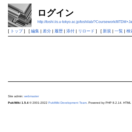
ログイン
http://toshi.iis.u-tokyo.ac.jp/toshilab/?Coursework/IIITDM
[
トップ
] [
編集
|
差分
|
履歴
|
添付
|
リロード
] [
新規
|
一覧
|
検
Site admin:
webmaster
PukiWiki 1.5.4
© 2001-2022
PukiWiki Development Team
. Powered by PHP 8.2.14. HTML c