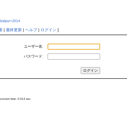
+Jabalpur+2014
索
|
最終更新
|
ヘルプ
|
ログイン
]
ユーザー名:
パスワード:
onvert time: 0.013 sec.