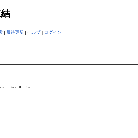
結
索
|
最終更新
|
ヘルプ
|
ログイン
]
onvert time: 0.008 sec.