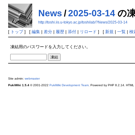
News
/
2025-03-14
の凍
http://toshi.iis.u-tokyo.ac.jp/toshilab/?News/2025-03-14
[
トップ
] [
編集
|
差分
|
履歴
|
添付
|
リロード
] [
新規
|
一覧
|
検
凍結用のパスワードを入力してください。
Site admin:
webmaster
PukiWiki 1.5.4
© 2001-2022
PukiWiki Development Team
. Powered by PHP 8.2.14. HTML c