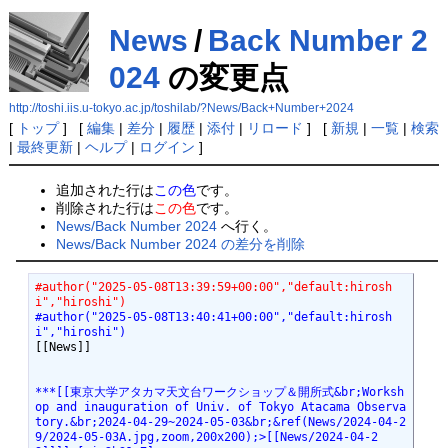
News
/
Back Number 2
024
の変更点
http://toshi.iis.u-tokyo.ac.jp/toshilab/?News/Back+Number+2024
[
トップ
] [
編集
|
差分
|
履歴
|
添付
|
リロード
] [
新規
|
一覧
|
検索
|
最終更新
|
ヘルプ
|
ログイン
]
追加された行は
この色
です。
削除された行は
この色
です。
News/Back Number 2024
へ行く。
News/Back Number 2024 の差分を削除
#author("2025-05-08T13:39:59+00:00","default:hirosh
i","hiroshi")
#author("2025-05-08T13:40:41+00:00","default:hirosh
i","hiroshi")
[[News]]

***[[東京大学アタカマ天文台ワークショップ＆開所式&br;Worksh
op and inauguration of Univ. of Tokyo Atacama Observa
tory.&br;2024-04-29~2024-05-03&br;&ref(News/2024-04-2
9/2024-05-03A.jpg,zoom,200x200);>[[News/2024-04-2