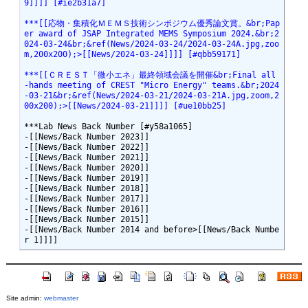
9]]]] [#ie2b31a7]
***[[応物・集積化ＭＥＭＳ技術シンポジウム優秀論文賞。&br;Pap
er award of JSAP Integrated MEMS Symposium 2024.&br;2
024-03-24&br;&ref(News/2024-03-24/2024-03-24A.jpg,zoo
m,200x200);>[[News/2024-03-24]]]] [#qbb59171]
***[[ＣＲＥＳＴ「微小エネ」最終領域会議を開催&br;Final all
-hands meeting of CREST "Micro Energy" teams.&br;2024
-03-21&br;&ref(News/2024-03-21/2024-03-21A.jpg,zoom,2
00x200);>[[News/2024-03-21]]]] [#ue10bb25]
***Lab News Back Number [#y58a1065]

-[[News/Back Number 2023]]

-[[News/Back Number 2022]]

-[[News/Back Number 2021]]

-[[News/Back Number 2020]]

-[[News/Back Number 2019]]

-[[News/Back Number 2018]]

-[[News/Back Number 2017]]

-[[News/Back Number 2016]]

-[[News/Back Number 2015]]

-[[News/Back Number 2014 and before>[[News/Back Numbe
Site admin:
webmaster