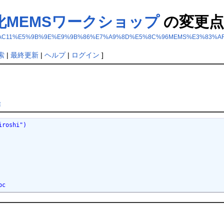
化MEMSワークショップ
の変更点
eetings/%E7%AC%AC11%E5%9B%9E%E9%9B%86%E7%A9%8D%E5%8C%96MEMS%
索
|
最終更新
|
ヘルプ
|
ログイン
]
除
iroshi")
oc