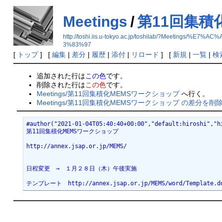
Meetings
/
第11回集積
http://toshi.iis.u-tokyo.ac.jp/toshilab/?M
3%83%97
[
トップ
] [
編集
|
差分
|
履歴
|
添付
|
リロード
] [
新規
|
一覧
|
検
追加された行は
この色
です。
削除された行は
この色
です。
Meetings/第11回集積化MEMSワークショップ
へ行く。
Meetings/第11回集積化MEMSワークショップ の差分を削
#author("2021-01-04T05:40:40+00:00","default:hiroshi","h
第11回集積化MEMSワークショップ
http://annex.jsap.or.jp/MEMS/
日程変更　→　１月２８日（木）午後実施
テンプレート　http://annex.jsap.or.jp/MEMS/word/Template.d