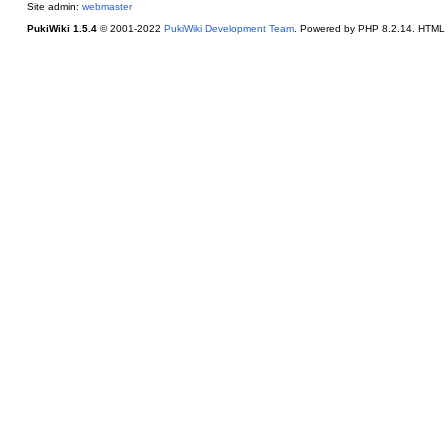
Site admin:
webmaster
PukiWiki 1.5.4
© 2001-2022
PukiWiki Development Team
. Powered by PHP 8.2.14. HTML c