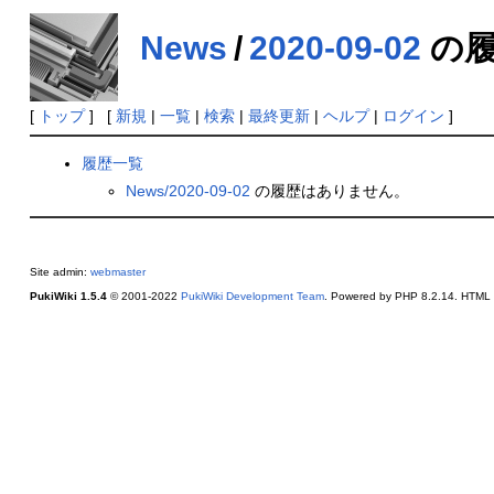
News
/
2020-09-02
の履
[
トップ
] [
新規
|
一覧
|
検索
|
最終更新
|
ヘルプ
|
ログイン
]
履歴一覧
News/2020-09-02
の履歴はありません。
Site admin:
webmaster
PukiWiki 1.5.4
© 2001-2022
PukiWiki Development Team
. Powered by PHP 8.2.14. HTML c