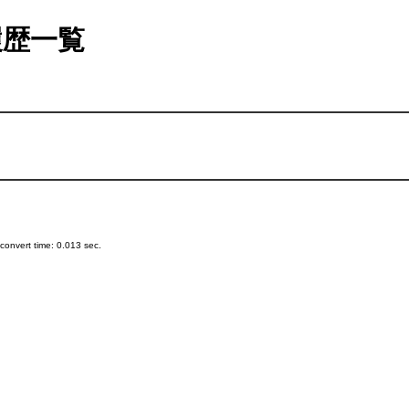
歴一覧
onvert time: 0.013 sec.